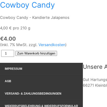
Cowboy Candy
Cowboy Candy - Kandierte Jalapenos
4,00 € pro 210 g
€4.00
(Inkl. 7% MwSt. zzgl.
Versandkosten
)
Unsere A
IMPRESSUM
Gut Hartungs
AGB
66271 Kleinbl
VERSAND- & ZAHLUNGSBEDINGUNGEN
WIDERRUFSBELEHRUNG & WIDERRUFSFORMULAR