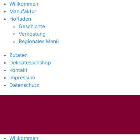
Willkommen
Manufaktur
Hofladen
Geschichte
Verkostung
Regionales Menü
Zutaten
Delikatessenshop
Kontakt
Impressum
Datenschutz
Willkommen