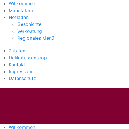
Willkommen
Manufaktur
Hofladen
Geschichte
Verkostung
Regionales Menü
Zutaten
Delikatessenshop
Kontakt
Impressum
Datenschutz
Willkommen