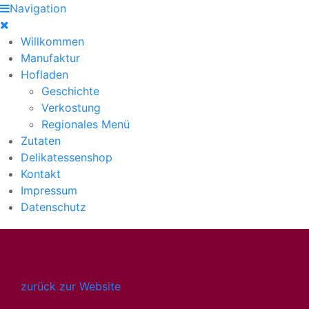
Navigation
Willkommen
Manufaktur
Hofladen
Geschichte
Verkostung
Regionales Menü
Zutaten
Delikatessenshop
Kontakt
Impressum
Datenschutz
zurück zur Website