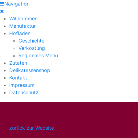
Navigation
Willkommen
Manufaktur
Hofladen
Geschichte
Verkostung
Regionales Menü
Zutaten
Delikatessenshop
Kontakt
Impressum
Datenschutz
zurück zur Website